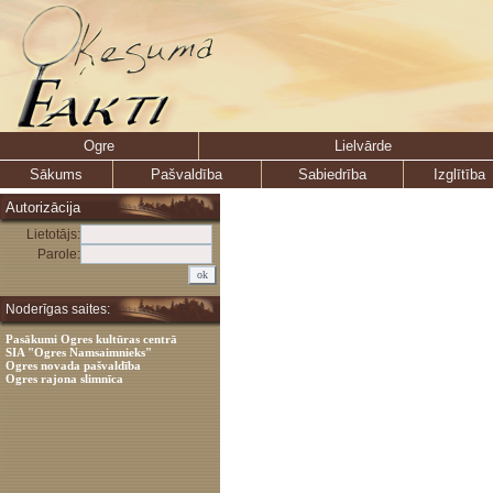
Ogre
Lielvārde
Sākums
Pašvaldība
Sabiedrība
Izglītība
Autorizācija
Lietotājs:
Parole:
Noderīgas saites:
Pasākumi Ogres kultūras centrā
SIA "Ogres Namsaimnieks"
Ogres novada pašvaldība
Ogres rajona slimnīca