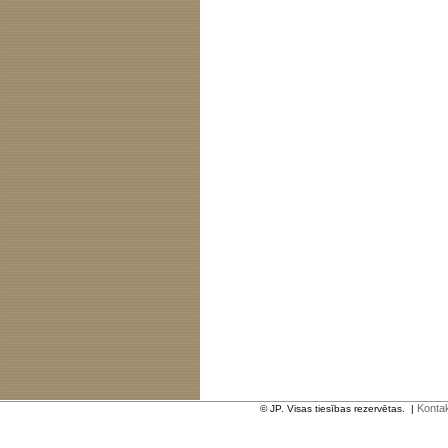
Kontak
© JP. Visas tiesības rezervētas.
|