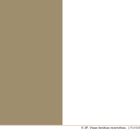
Kontak
© JP. Visas tiesības rezervētas.
|