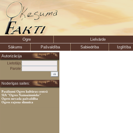
Ogre
Lielvārde
Sākums
Pašvaldība
Sabiedrība
Izglītība
Autorizācija
Lietotājs:
Parole:
Noderīgas saites:
Pasākumi Ogres kultūras centrā
SIA "Ogres Namsaimnieks"
Ogres novada pašvaldība
Ogres rajona slimnīca