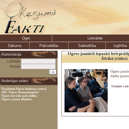
Ogre
Lielvārde
Sākums
Pašvaldība
Sabiedrība
Izglītība
Ogres jaunieši iepazīst brīvprāt
Autorizācija
Āfrikā (video)
Lietotājs:
Parole:
Ogres jaunie
darba piered
Noderīgas saites:
Uzzināt vair
Pasākumi Ogres kultūras centrā
SIA "Ogres Namsaimnieks"
Ogres novada pašvaldība
Ogres rajona slimnīca