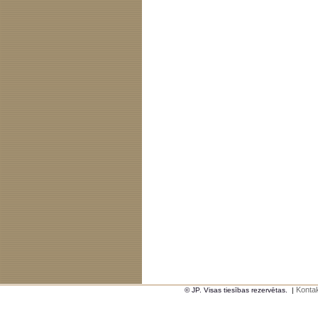
Kontak
© JP. Visas tiesības rezervētas.
|