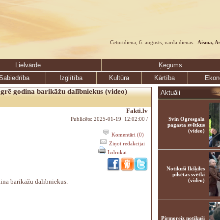
Ceturtdiena, 6. augusts, vārda dienas:
Aisma, A
Lielvārde
Ķegums
Sabiedrība
Izglītība
Kultūra
Kārtība
Ekon
grē godina barikāžu dalībniekus (video)
Aktuāli
Fakti.lv
Publicēts: 2025-01-19 12:02:00 /
Svin Ogresgala
pagasta svētkus
(video)
Komentāri (0)
Ziņot redakcijai
Izdrukāt
Notikuši Ikšķiles
pilsētas svētki
(video)
ina barikāžu dalībniekus.
Pirmoreiz notikuši