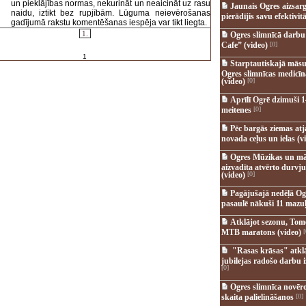
un pieklājības normas, nekurināt un neaicināt uz rasu
Jaunais Ogres aizsar
naidu, iztikt bez rupjībām. Lūguma neievērošanas
pierādījis savu efektivitā
gadījumā rakstu komentēšanas iespēja var tikt liegta.
1.
Ogres slimnīcā darb
Cafe” (video)
[0]
1
Starptautiskajā māsu
Ogres slimnīcas medicī
(video)
[0]
Aprīlī Ogrē dzimuši 1
meitenes
[0]
Pēc bargās ziemas at
novada ceļus un ielas (v
Ogres Mūzikas un mā
aizvadīta atvērto durvju
(video)
[0]
Pagājušajā nedēļā Og
pasaulē nākuši 11 mazuļ
Atklājot sezonu, Tomē
MTB maratons (video)
[
"Rasas krāsas" atkl
jubilejas radošo darbu i
[0]
Ogres slimnīca novēr
skaita palielināšanos
[0]