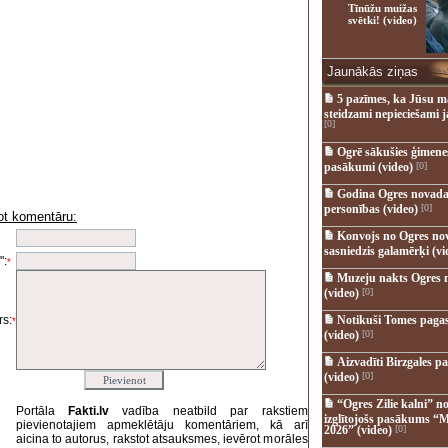
Tīnūžu muižas
svētki! (video)
Jaunākās ziņas
5 pazīmes, ka Jūsu m
steidzami nepieciešami 
[0]
Ogrē sākušies ģimenes 
pasākumi (video)
[0]
Godina Ogres novada
personības (video)
[0]
ot komentāru:
i
Konvojs no Ogres no
sasniedzis galamērķi (vi
":
*
Muzeju nakts Ogres 
(video)
[0]
s:
Notikuši Tomes pagas
*
(video)
[0]
Aizvadīti Birzgales pa
(video)
[0]
“Ogres Zilie kalni” no
Portāla
Fakti.lv
vadība neatbild par rakstiem
izglītojošs pasākums “M
pievienotajiem apmeklētāju komentāriem, kā arī
2026” (video)
[0]
aicina to autorus, rakstot atsauksmes, ievērot morāles