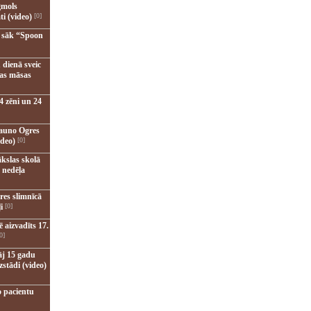
gmols
ti (video)
[0]
u sāk “Spoon
 dienā sveic
nas māsas
4 zēni un 24
jauno Ogres
ideo)
[0]
kslas skolā
 nedēļa
res slimnīcā
i
[0]
 aizvadīts 17.
0]
āj 15 gadu
zstādi (video)
o pacientu