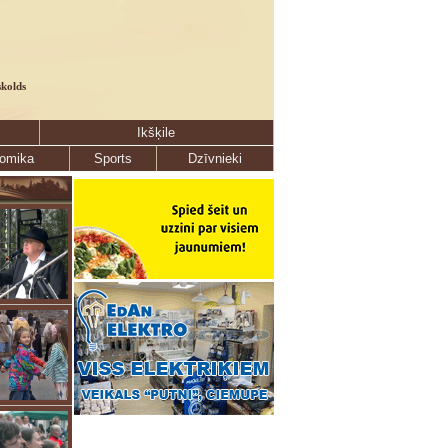
skolds
Ikšķile
omika
Sports
Dzīvnieki