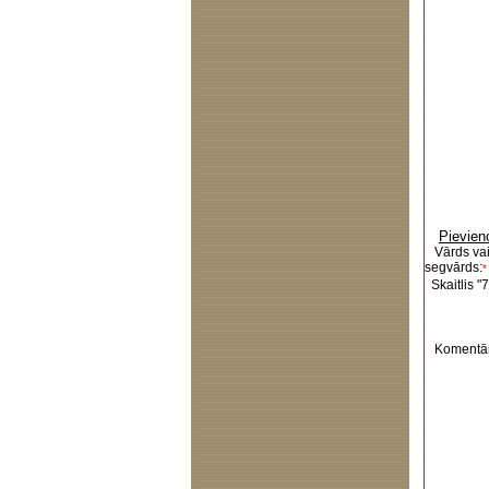
Pievien
Vārds va
segvārds:
*
Skaitlis "7
Komentār