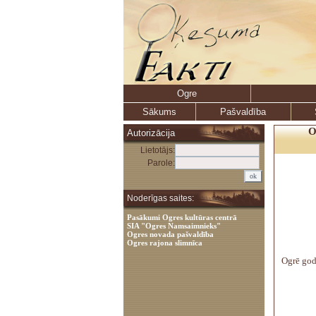
Ogre
Sākums
Pašvaldība
O
Autorizācija
Lietotājs:
Parole:
Noderīgas saites:
Pasākumi Ogres kultūras centrā
SIA "Ogres Namsaimnieks"
Ogres novada pašvaldība
Ogres rajona slimnīca
Ogrē god