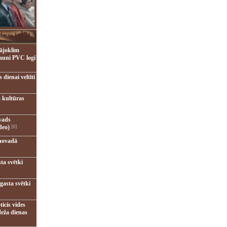
ājoklim
jauni PVC logi
dienai veltīti
 kultūras
vads
deo)
[0]
novadā
ta svētki
gasta svētki
ticis vides
eža dienas