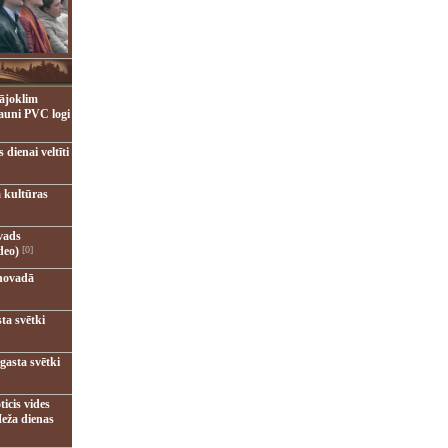
ājoklim
jauni PVC logi
dienai veltīti
 kultūras
vads
deo)
[0]
novadā
ta svētki
gasta svētki
ticis vides
eža dienas