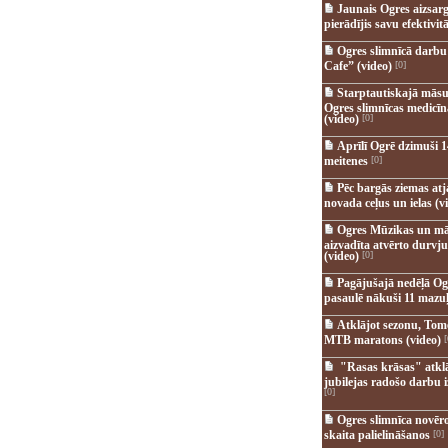
Jaunais Ogres aizsar
pierādījis savu efektivitā
Ogres slimnīcā darb
Cafe” (video)
[0]
Starptautiskajā māsu
Ogres slimnīcas medicī
(video)
[0]
Aprīlī Ogrē dzimuši 1
meitenes
[0]
Pēc bargās ziemas at
novada ceļus un ielas (v
Ogres Mūzikas un mā
aizvadīta atvērto durvju
(video)
[0]
Pagājušajā nedēļā Og
pasaulē nākuši 11 mazuļ
Atklājot sezonu, Tomē
MTB maratons (video)
[
"Rasas krāsas" atkl
jubilejas radošo darbu i
[0]
Ogres slimnīca novēr
skaita palielināšanos
[0]