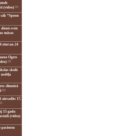
gmols
ti (video)
[0]
u sāk “Spoon
 dienā sveic
nas māsas
4 zēni un 24
jauno Ogres
ideo)
[0]
kslas skolā
 nedēļa
res slimnīcā
i
[0]
 aizvadīts 17.
0]
āj 15 gadu
zstādi (video)
o pacientu