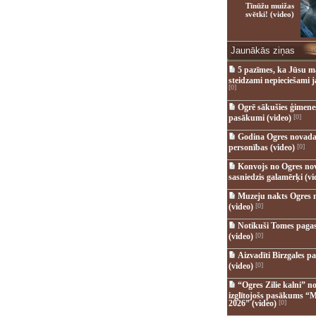
Tīnūžu muižas
svētki! (video)
Jaunākās ziņas
5 pazīmes, ka Jūsu m
steidzami nepieciešami 
[0]
Ogrē sākušies ģimenes 
pasākumi (video)
[0]
Godina Ogres novada
personības (video)
[0]
Konvojs no Ogres no
sasniedzis galamērķi (vi
Muzeju nakts Ogres 
(video)
[0]
Notikuši Tomes pagas
(video)
[0]
Aizvadīti Birzgales pa
(video)
[0]
“Ogres Zilie kalni” no
izglītojošs pasākums “M
2026” (video)
[0]