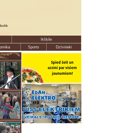
skolds
Ikšķile
omika
Sports
Dzīvnieki