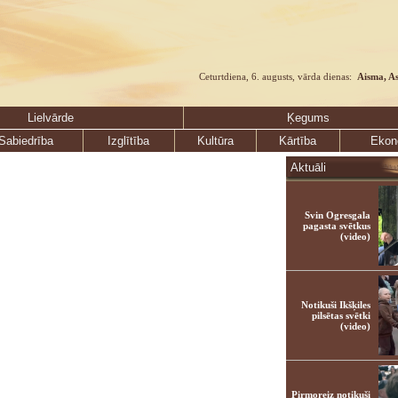
Ceturtdiena, 6. augusts, vārda dienas:
Aisma, A
Lielvārde
Ķegums
Sabiedrība
Izglītība
Kultūra
Kārtība
Ekon
Aktuāli
Svin Ogresgala
pagasta svētkus
(video)
Notikuši Ikšķiles
pilsētas svētki
(video)
Pirmoreiz notikuši