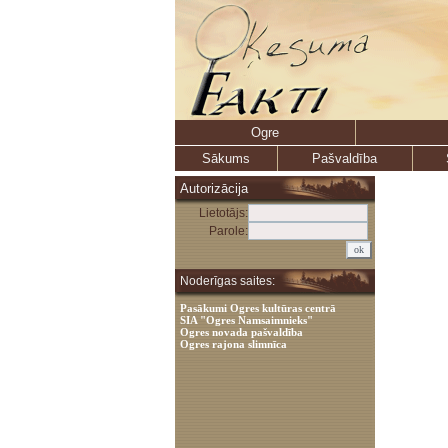
Ogre
Sākums
Pašvaldība
Autorizācija
Lietotājs:
Parole:
Noderīgas saites:
Pasākumi Ogres kultūras centrā
SIA "Ogres Namsaimnieks"
Ogres novada pašvaldība
Ogres rajona slimnīca