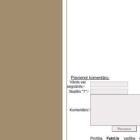
Pievienot komentāru:
Vārds vai
segvārds:
*
Skaitlis "7":
*
Komentārs:
*
Portāla
Fakti.lv
vadība 