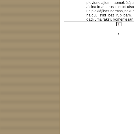
pievienotajiem apmeklētāj
aicina to autorus, rakstot at
un pieklājības normas, nekur
naidu, iztikt bez rupjībām
gadījumā rakstu komentēšanas 
1.
1