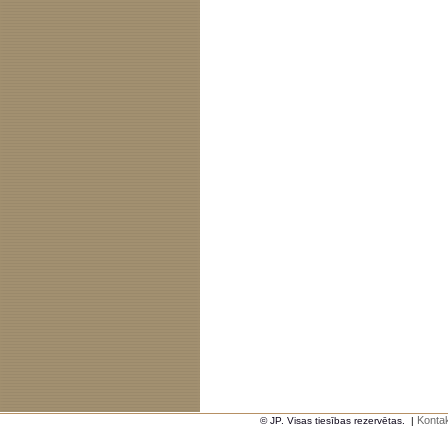
Kontak
© JP. Visas tiesības rezervētas.
|