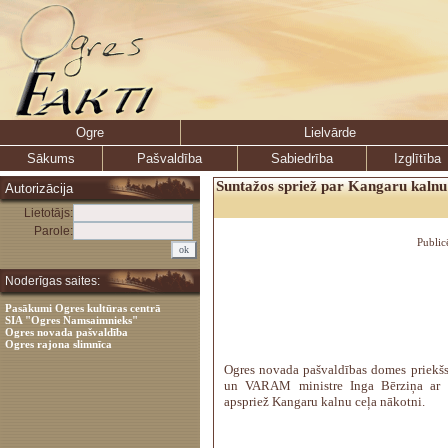
Ogre
Lielvārde
Sākums
Pašvaldība
Sabiedrība
Izglītība
Suntažos spriež par Kangaru kalnu 
Autorizācija
Lietotājs:
Parole:
Public
Noderīgas saites:
Pasākumi Ogres kultūras centrā
SIA "Ogres Namsaimnieks"
Ogres novada pašvaldība
Ogres rajona slimnīca
Ogres novada pašvaldības domes priekšs
un VARAM ministre Inga Bērziņa ar S
apspriež Kangaru kalnu ceļa nākotni.