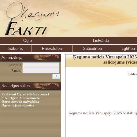
Ogre
Lielvārde
Sākums
Pašvaldība
Sabiedrība
Izglītība
Ķegumā noticis Vīru spēļu 2025 
Autorizācija
salidojums (vide
Lietotājs:
Parole:
Public
Noderīgas saites:
Pasākumi Ogres kultūras centrā
SIA "Ogres Namsaimnieks"
Ogres novada pašvaldība
Ogres rajona slimnīca
Ķegumā noticis Vīru spēļu 2025 Vislatvij