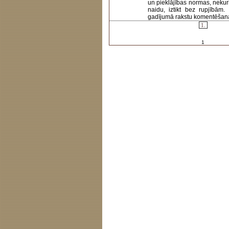
un pieklājības normas, nekur
naidu, iztikt bez rupjībām
gadījumā rakstu komentēšanas 
1.
1