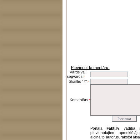
Pievienot komentāru:
Vārds vai
segvārds:
*
Skaitlis "7":
*
Komentārs:
*
Portāla
Fakti.lv
vadība 
pievienotajiem apmeklētāj
aicina to autorus, rakstot at