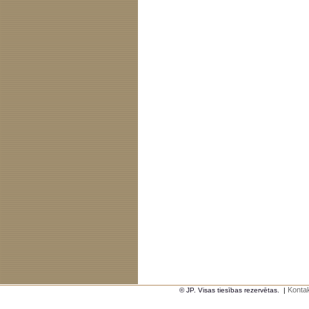
Kontak
© JP. Visas tiesības rezervētas.
|