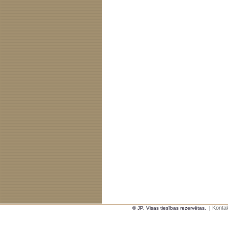
Kontak
© JP. Visas tiesības rezervētas.
|