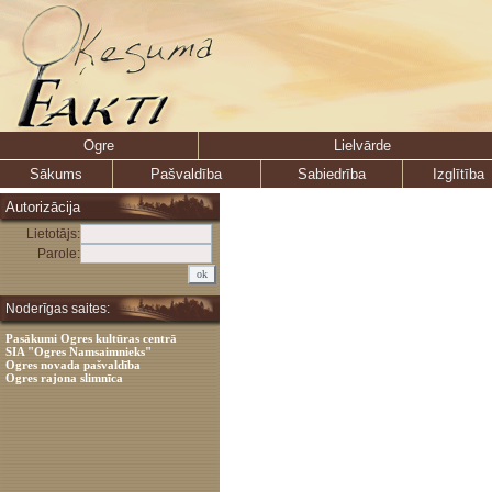
Ogre
Lielvārde
Sākums
Pašvaldība
Sabiedrība
Izglītība
Autorizācija
Lietotājs:
Parole:
Noderīgas saites:
Pasākumi Ogres kultūras centrā
SIA "Ogres Namsaimnieks"
Ogres novada pašvaldība
Ogres rajona slimnīca