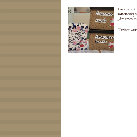
Tīnūžu sāk
šonenedēļ s
„drosmes m
Uzzināt vair