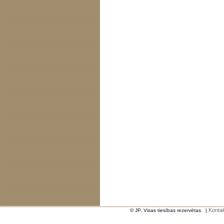
Kontak
© JP. Visas tiesības rezervētas.
|