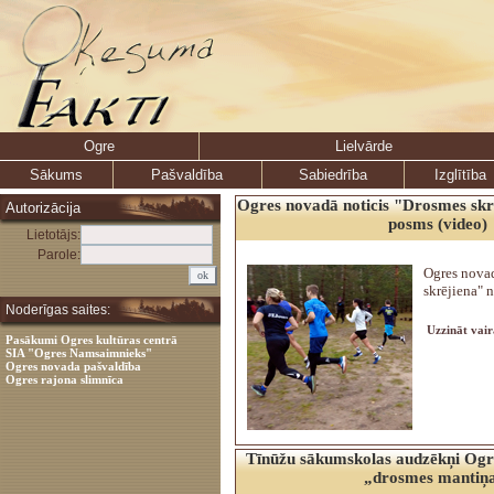
Ogre
Lielvārde
Sākums
Pašvaldība
Sabiedrība
Izglītība
Ogres novadā noticis "Drosmes skr
Autorizācija
posms (video)
Lietotājs:
Parole:
Ogres novad
skrējiena" 
Noderīgas saites:
Uzzināt vair
Pasākumi Ogres kultūras centrā
SIA "Ogres Namsaimnieks"
Ogres novada pašvaldība
Ogres rajona slimnīca
Tīnūžu sākumskolas audzēkņi Ogr
„drosmes mantiņ