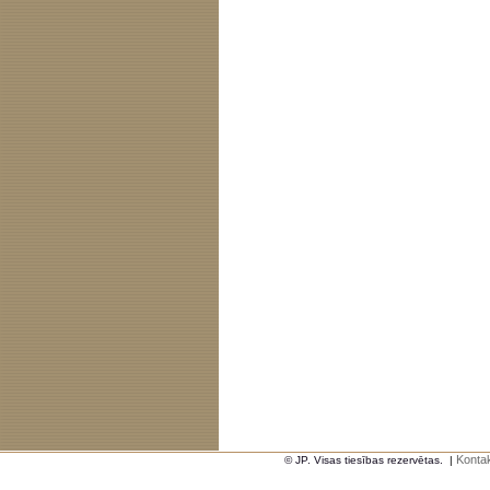
Kontak
© JP. Visas tiesības rezervētas.
|