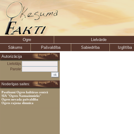
Ogre
Lielvārde
Sākums
Pašvaldība
Sabiedrība
Izglītība
Autorizācija
Lietotājs:
Parole:
Noderīgas saites:
Pasākumi Ogres kultūras centrā
SIA "Ogres Namsaimnieks"
Ogres novada pašvaldība
Ogres rajona slimnīca