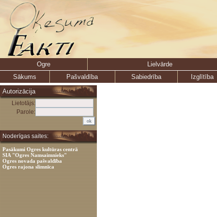
Ogre
Lielvārde
Sākums
Pašvaldība
Sabiedrība
Izglītība
Autorizācija
Lietotājs:
Parole:
Noderīgas saites:
Pasākumi Ogres kultūras centrā
SIA "Ogres Namsaimnieks"
Ogres novada pašvaldība
Ogres rajona slimnīca