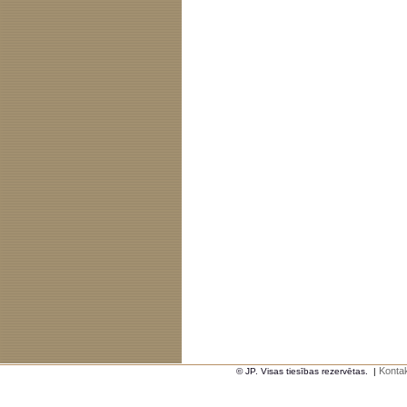
Kontak
© JP. Visas tiesības rezervētas.
|