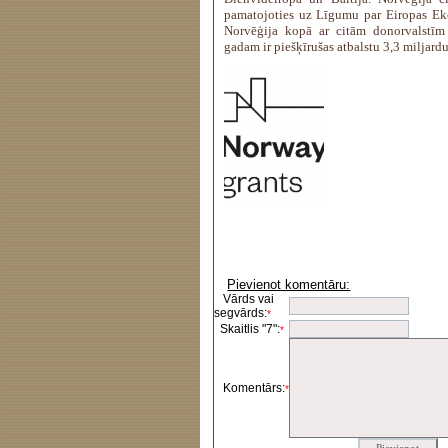
pamatojoties uz Līgumu par Eiropas E
Norvēģija kopā ar citām donorvalstīm
gadam ir piešķīrušas atbalstu 3,3 miljard
Pievienot komentāru:
Vārds vai
segvārds:
*
Skaitlis "7":
*
Komentārs:
*