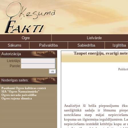
Ogre
Lielvārde
Sākums
Pašvaldība
Sabiedrība
Izglītība
Taupot enerģiju, svarīgi note
Autorizācija
Lietotājs:
Parole:
Public
Noderīgas saites:
Pasākumi Ogres kultūras centrā
SIA "Ogres Namsaimnieks"
Ogres novada pašvaldība
Ogres rajona slimnīca
Analizējot šī brīža pieprasījumu ēku
sarežģītākā sadaļa ir lēmumu pieņe
noteikšana starp mājai nepieciešam
kopuma un ilgtermiņa ieguldījumiem. Lai 
nepieciešams izstrādāt kritēriju kopu ar