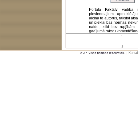
Portāla
Fakti.lv
vadība 
pievienotajiem apmeklētāj
aicina to autorus, rakstot at
un pieklājības normas, nekur
naidu, iztikt bez rupjībām
gadījumā rakstu komentēšanas 
1.
1
Kontak
© JP. Visas tiesības rezervētas.
|