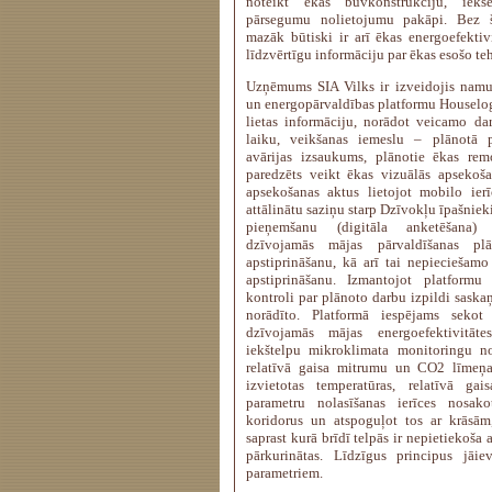
noteikt ēkas būvkonstrukciju, iekš
pārsegumu nolietojumu pakāpi. Bez 
mazāk būtiski ir arī ēkas energoefektivi
līdzvērtīgu informāciju par ēkas esošo te
Uzņēmums SIA Vilks ir izveidojis namu
un energopārvaldības platformu Houselog
lietas informāciju, norādot veicamo dar
laiku, veikšanas iemeslu – plānotā p
avārijas izsaukums, plānotie ēkas rem
paredzēts veikt ēkas vizuālās apsekoša
apsekošanas aktus lietojot mobilo ierī
attālinātu saziņu starp Dzīvokļu īpašnie
pieņemšanu (digitāla anketēšana)
dzīvojamās mājas pārvaldīšanas p
apstiprināšanu, kā arī tai nepieciešam
apstiprināšanu. Izmantojot platformu
kontroli par plānoto darbu izpildi saska
norādīto. Platformā iespējams sekot
dzīvojamās mājas energoefektivitāt
iekštelpu mikroklimata monitoringu no
relatīvā gaisa mitrumu un CO2 līmeņa 
izvietotas temperatūras, relatīvā 
parametru nolasīšanas ierīces nosak
koridorus un atspoguļot tos ar krāsām,
saprast kurā brīdī telpās ir nepietiekoša a
pārkurinātas. Līdzīgus principus jāie
parametriem.