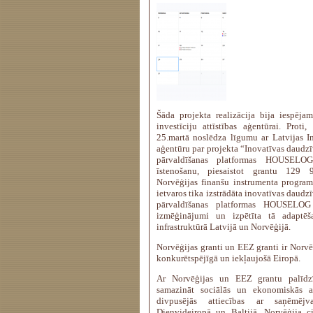
Šāda projekta realizācija bija iespējam
investīciju attīstības aģentūrai. Prot
25.martā noslēdza līgumu ar Latvijas Inv
aģentūru par projekta “Inovatīvas daud
pārvaldīšanas platformas HOUSELOG 
īstenošanu, piesaistot grantu 12
Norvēģijas finanšu instrumenta program
ietvaros tika izstrādāta inovatīvas daud
pārvaldīšanas platformas HOUSELOG 
izmēģinājumi un izpētīta tā adaptēša
infrastruktūrā Latvijā un Norvēģijā.
Norvēģijas granti un EEZ granti ir Norvē
konkurētspējīgā un iekļaujošā Eiropā.
Ar Norvēģijas un EEZ grantu palīdz
samazināt sociālās un ekonomiskās at
divpusējās attiecības ar saņēmējva
Dienvideiropā un Baltijā. Norvēģija ci