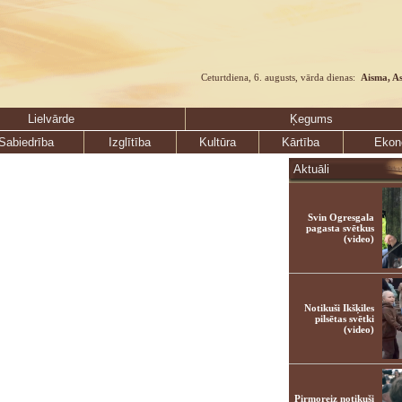
Ceturtdiena, 6. augusts, vārda dienas:
Aisma, A
Lielvārde
Ķegums
Sabiedrība
Izglītība
Kultūra
Kārtība
Ekon
Aktuāli
Svin Ogresgala
pagasta svētkus
(video)
Notikuši Ikšķiles
pilsētas svētki
(video)
Pirmoreiz notikuši