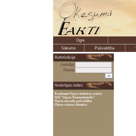
Ogre
Sākums
Pašvaldība
Autorizācija
Lietotājs:
Parole:
Noderīgas saites:
Pasākumi Ogres kultūras centrā
SIA "Ogres Namsaimnieks"
Ogres novada pašvaldība
Ogres rajona slimnīca