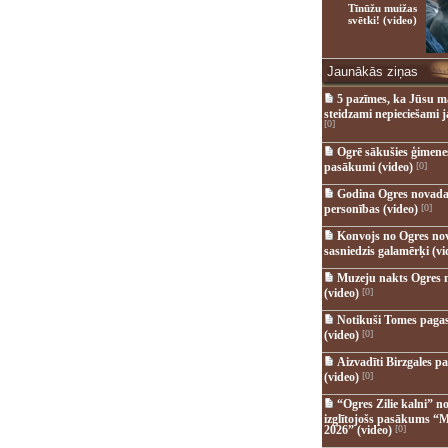
Tīnūžu muižas
svētki! (video)
Jaunākās ziņas
5 pazīmes, ka Jūsu m
steidzami nepieciešami 
[0]
Ogrē sākušies ģimenes 
pasākumi (video)
[0]
Godina Ogres novada
personības (video)
[0]
Konvojs no Ogres no
sasniedzis galamērķi (vi
Muzeju nakts Ogres 
(video)
[0]
Notikuši Tomes pagas
(video)
[0]
Aizvadīti Birzgales pa
(video)
[0]
“Ogres Zilie kalni” no
izglītojošs pasākums “M
2026” (video)
[0]