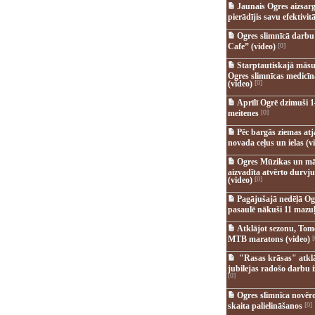
Jaunais Ogres aizsar
pierādījis savu efektivitā
Ogres slimnīcā darb
Cafe” (video)
[0]
Starptautiskajā māsu
Ogres slimnīcas medicī
(video)
[0]
Aprīlī Ogrē dzimuši 1
meitenes
[0]
Pēc bargās ziemas at
novada ceļus un ielas (v
Ogres Mūzikas un mā
aizvadīta atvērto durvju
(video)
[0]
Pagājušajā nedēļā Og
pasaulē nākuši 11 mazuļ
Atklājot sezonu, Tomē
MTB maratons (video)
[
"Rasas krāsas" atkl
jubilejas radošo darbu i
[0]
Ogres slimnīca novēr
skaita palielināšanos
[0]