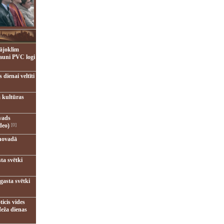
ājoklim
jauni PVC logi
dienai veltīti
 kultūras
vads
deo)
[0]
novadā
ta svētki
gasta svētki
ticis vides
eža dienas