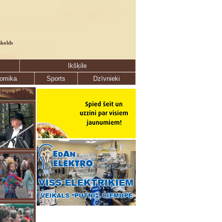
skolds
Ikšķile
omika
Sports
Dzīvnieki