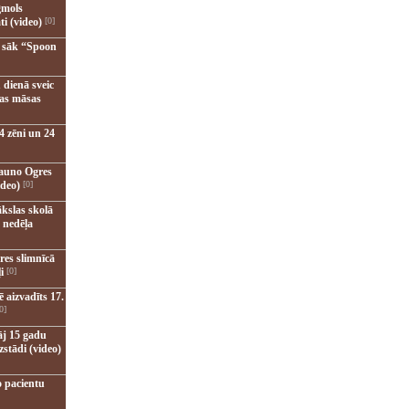
gmols
ti (video)
[0]
u sāk “Spoon
 dienā sveic
nas māsas
4 zēni un 24
jauno Ogres
ideo)
[0]
kslas skolā
 nedēļa
res slimnīcā
i
[0]
 aizvadīts 17.
0]
āj 15 gadu
zstādi (video)
o pacientu