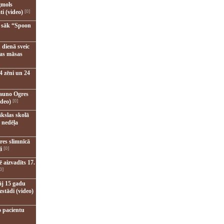
gmols
ti (video)
[0]
u sāk “Spoon
 dienā sveic
nas māsas
4 zēni un 24
jauno Ogres
ideo)
[0]
kslas skolā
 nedēļa
res slimnīcā
i
[0]
 aizvadīts 17.
0]
āj 15 gadu
zstādi (video)
o pacientu