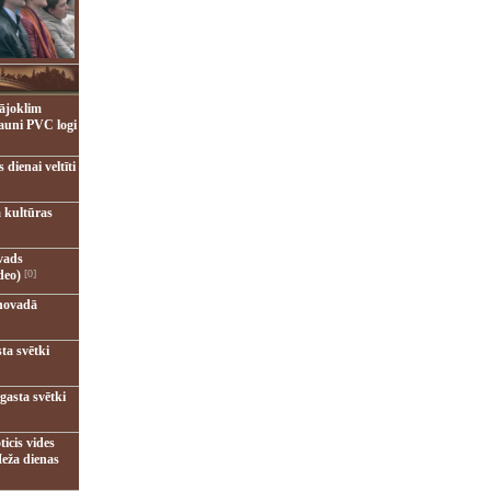
ājoklim
jauni PVC logi
dienai veltīti
 kultūras
vads
deo)
[0]
novadā
ta svētki
gasta svētki
ticis vides
eža dienas