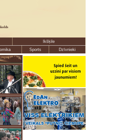
skolds
Ikšķile
omika
Sports
Dzīvnieki