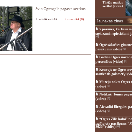
Tīnūžu muižas
svētki! (video)
Svin Ogresgala pagasta svētkus.
Uzzināt vairāk...
Komentāri (0)
Jaunākās ziņas
5 pazīmes, ka Jūsu m
steidzami nepieciešami 
[0]
Ogrē sākušies ģimenes 
pasākumi (video)
[0]
Godina Ogres novada
personības (video)
[0]
Konvojs no Ogres no
sasniedzis galamērķi (vi
Muzeju nakts Ogres 
(video)
[0]
Notikuši Tomes pagas
(video)
[0]
Aizvadīti Birzgales pa
(video)
[0]
“Ogres Zilie kalni” no
izglītojošs pasākums “M
2026” (video)
[0]