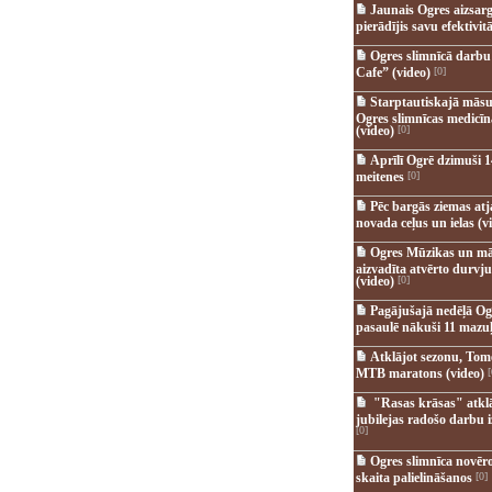
Jaunais Ogres aizsar
pierādījis savu efektivitā
Ogres slimnīcā darb
Cafe” (video)
[0]
Starptautiskajā māsu
Ogres slimnīcas medicī
(video)
[0]
Aprīlī Ogrē dzimuši 1
meitenes
[0]
Pēc bargās ziemas at
novada ceļus un ielas (v
Ogres Mūzikas un mā
aizvadīta atvērto durvju
(video)
[0]
Pagājušajā nedēļā Og
pasaulē nākuši 11 mazuļ
Atklājot sezonu, Tomē
MTB maratons (video)
[
"Rasas krāsas" atkl
jubilejas radošo darbu i
[0]
Ogres slimnīca novēr
skaita palielināšanos
[0]