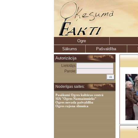
Ogre
Sākums
Pašvaldība
Autorizācija
Lietotājs:
Parole:
Noderīgas saites:
Pasākumi Ogres kultūras centrā
SIA "Ogres Namsaimnieks"
Ogres novada pašvaldība
Ogres rajona slimnīca