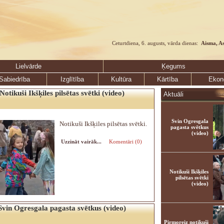
Ceturtdiena, 6. augusts, vārda dienas:
Aisma, A
Lielvārde
Ķegums
Sabiedrība
Izglītība
Kultūra
Kārtība
Ekon
Notikuši Ikšķiles pilsētas svētki (video)
Aktuāli
Svin Ogresgala
Notikuši Ikšķiles pilsētas svētki.
pagasta svētkus
(video)
Uzzināt vairāk...
Komentāri (0)
Notikuši Ikšķiles
pilsētas svētki
(video)
Svin Ogresgala pagasta svētkus (video)
Pirmoreiz notikuši