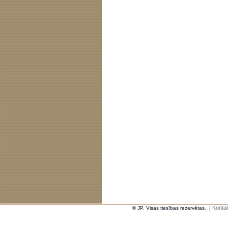
Kontak
© JP. Visas tiesības rezervētas.
|