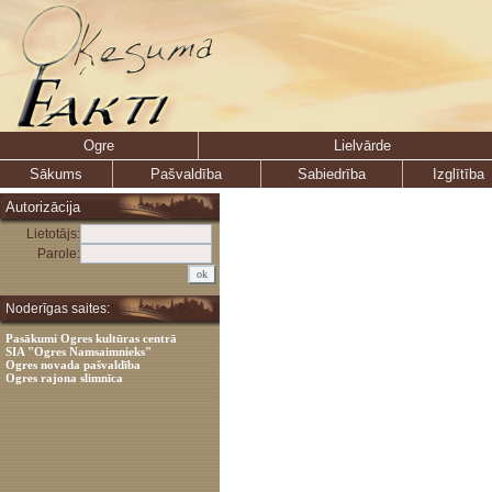
Ogre
Lielvārde
Sākums
Pašvaldība
Sabiedrība
Izglītība
Autorizācija
Lietotājs:
Parole:
Noderīgas saites:
Pasākumi Ogres kultūras centrā
SIA "Ogres Namsaimnieks"
Ogres novada pašvaldība
Ogres rajona slimnīca