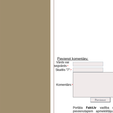
Pievienot komentāru:
Vārds vai
segvārds:
*
Skaitlis "7":
*
Komentārs:
*
Portāla
Fakti.lv
vadība 
pievienotajiem apmeklētāj