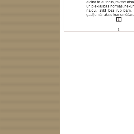
aicina to autorus, rakstot at
un pieklājības normas, nekur
naidu, iztikt bez rupjībām
gadījumā rakstu komentēšanas 
1.
1