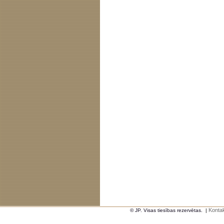
Kontak
© JP. Visas tiesības rezervētas.
|