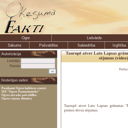
Ogre
Lielvārde
Sākums
Pašvaldība
Sabiedrība
Izglītība
Taurupē atver Lato Lapsas grām
Autorizācija
sējumus (video
Lietotājs:
Parole:
Public
Noderīgas saites:
Pasākumi Ogres kultūras centrā
SIA "Ogres Namsaimnieks"
Ogres novada pašvaldība
Ogres rajona slimnīca
Taurupē atver Lato Lapsas grāmatas "P
pirmos divus sējumus.