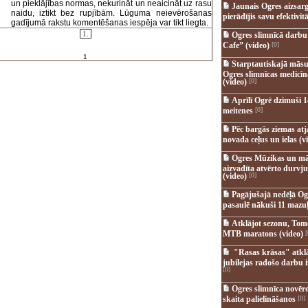
un pieklājības normas, nekurināt un neaicināt uz rasu
Jaunais Ogres aizsar
naidu, iztikt bez rupjībām. Lūguma neievērošanas
pierādījis savu efektivitā
gadījumā rakstu komentēšanas iespēja var tikt liegta.
1.
Ogres slimnīcā darb
Cafe” (video)
[0]
1
Starptautiskajā māsu
Ogres slimnīcas medicī
(video)
[0]
Aprīlī Ogrē dzimuši 1
meitenes
[0]
Pēc bargās ziemas at
novada ceļus un ielas (v
Ogres Mūzikas un mā
aizvadīta atvērto durvju
(video)
[0]
Pagājušajā nedēļā Og
pasaulē nākuši 11 mazuļ
Atklājot sezonu, Tomē
MTB maratons (video)
[
"Rasas krāsas" atkl
jubilejas radošo darbu i
[0]
Ogres slimnīca novēr
skaita palielināšanos
[0]