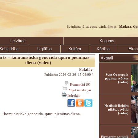
Svētdiena, 9. augusts, vārda dienas:
Madara, Ge
Lielvārde
Ķegums
Sabiedrība
Izglītība
Kultūra
Kārtība
Ekon
rts – komunistiskā genocīda upuru piemiņas
Aktuāli
diena (video)
Fakti.lv
Publicēts: 2026-03-26 15:08:00 /
Svin Ogresgala
pagasta svētkus
(video)
Komentāri (0)
Ziņot redakcijai
Izdrukāt
Notikuši Ikšķiles
pilsētas svētki
(video)
s – komunistiskā genocīda upuru piemiņas diena.
Pirmoreiz notikuši