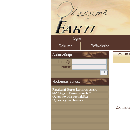
Ogre
Sākums
Pašvaldība
25. ma
Autorizācija
Lietotājs:
Parole:
Noderīgas saites:
Pasākumi Ogres kultūras centrā
SIA "Ogres Namsaimnieks"
Ogres novada pašvaldība
Ogres rajona slimnīca
25. mart