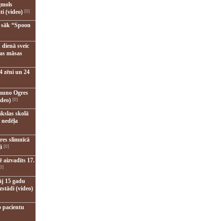
gmols
ti (video)
[0]
u sāk “Spoon
 dienā sveic
nas māsas
4 zēni un 24
jauno Ogres
ideo)
[0]
kslas skolā
 nedēļa
res slimnīcā
i
[0]
 aizvadīts 17.
0]
āj 15 gadu
zstādi (video)
o pacientu