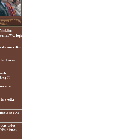
ājoklim
jauni PVC logi
dienai veltīti
 kultūras
vads
deo)
[0]
novadā
ta svētki
gasta svētki
ticis vides
eža dienas