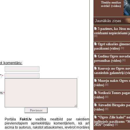
Tīnūžu muižas
svētki! (video)
Jaunākās ziņas
5 pazīmes, ka Jūsu m
steidzami nepieciešami 
[0]
Ogrē sākušies ģimenes 
pasākumi (video)
[0]
Godina Ogres novada
personības (video)
[0]
ot komentāru:
i
Konvojs no Ogres no
sasniedzis galamērķi (vi
":
*
Muzeju nakts Ogres 
(video)
[0]
s:
Notikuši Tomes pagas
*
(video)
[0]
Aizvadīti Birzgales pa
(video)
[0]
“Ogres Zilie kalni” no
Portāla
Fakti.lv
vadība neatbild par rakstiem
izglītojošs pasākums “M
pievienotajiem apmeklētāju komentāriem, kā arī
2026” (video)
[0]
aicina to autorus, rakstot atsauksmes, ievērot morāles