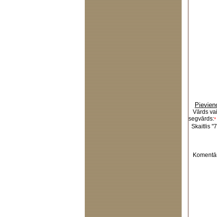
Pievien
Vārds va
segvārds:
*
Skaitlis "7
Komentār