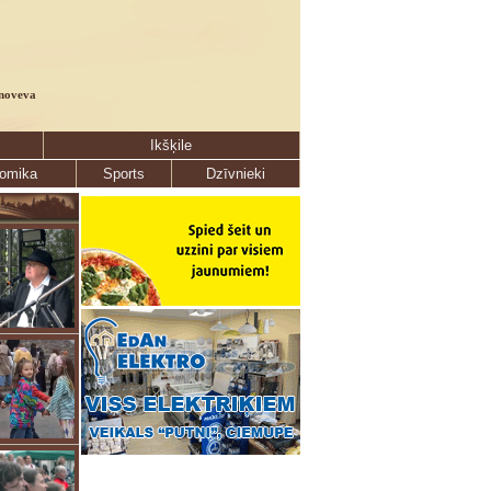
noveva
Ikšķile
omika
Sports
Dzīvnieki