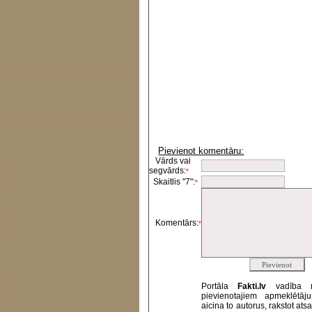
Pievienot komentāru:
Vārds vai
segvārds:
*
Skaitlis "7":
*
Komentārs:
*
Portāla
Fakti.lv
vadība 
pievienotajiem apmeklētāj
aicina to autorus, rakstot at