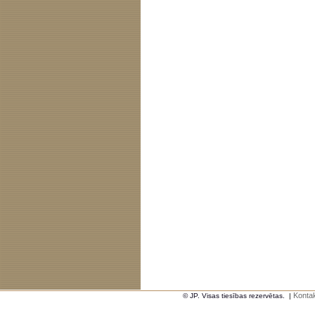
Kontak
© JP. Visas tiesības rezervētas.
|