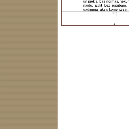
un pieklājības normas, nekur
naidu, iztikt bez rupjībām
gadījumā rakstu komentēšanas 
1.
1