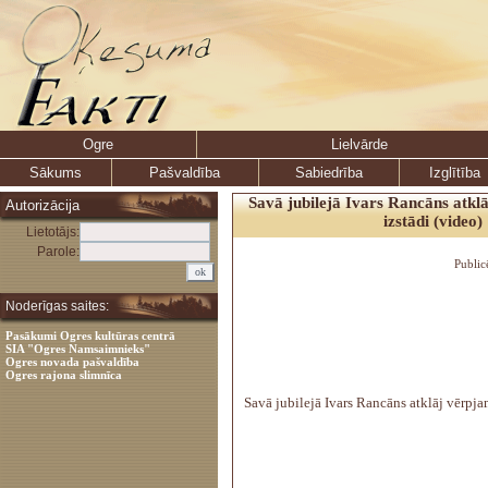
Ogre
Lielvārde
Sākums
Pašvaldība
Sabiedrība
Izglītība
Savā jubilejā Ivars Rancāns atkl
Autorizācija
izstādi (video)
Lietotājs:
Parole:
Public
Noderīgas saites:
Pasākumi Ogres kultūras centrā
SIA "Ogres Namsaimnieks"
Ogres novada pašvaldība
Ogres rajona slimnīca
Savā jubilejā Ivars Rancāns atklāj vērpjam