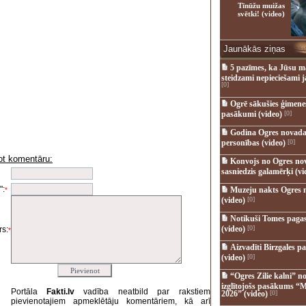
Tīnūžu muižas
svētki! (video)
Jaunākās ziņas
5 pazīmes, ka Jūsu m
steidzami nepieciešami 
[0]
Ogrē sākušies ģimenes 
pasākumi (video)
[0]
Godina Ogres novada
personības (video)
[0]
ot komentāru:
Konvojs no Ogres no
i
sasniedzis galamērķi (vi
":
Muzeju nakts Ogres 
*
(video)
[0]
Notikuši Tomes pagas
(video)
[0]
s:
*
Aizvadīti Birzgales pa
(video)
[0]
“Ogres Zilie kalni” no
izglītojošs pasākums “M
Portāla
Fakti.lv
vadība neatbild par rakstiem
2026” (video)
[0]
pievienotajiem apmeklētāju komentāriem, kā arī