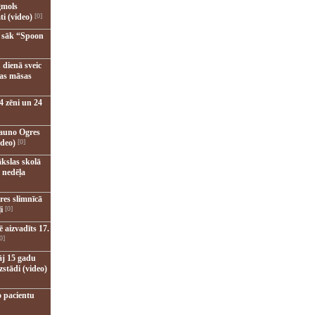
gmols
ti (video)
[0]
u sāk “Spoon
 dienā sveic
nas māsas
4 zēni un 24
jauno Ogres
ideo)
[0]
kslas skolā
 nedēļa
res slimnīcā
i
[0]
 aizvadīts 17.
0]
āj 15 gadu
zstādi (video)
o pacientu