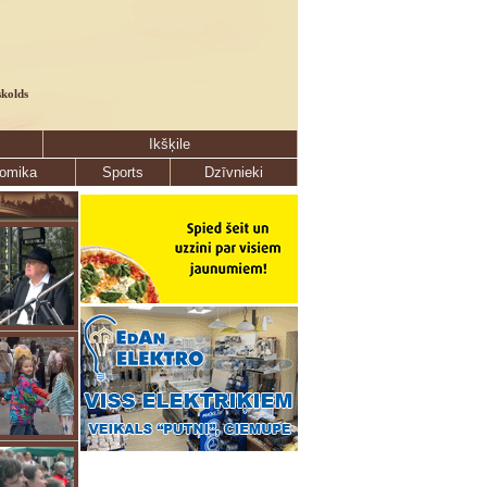
skolds
Ikšķile
omika
Sports
Dzīvnieki