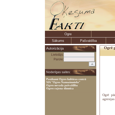
Ogre
Sākums
Pašvaldība
Ogrē p
Autorizācija
Lietotājs:
Parole:
Noderīgas saites:
Pasākumi Ogres kultūras centrā
SIA "Ogres Namsaimnieks"
Ogres novada pašvaldība
Ogres rajona slimnīca
Ogrē pā
agresijas