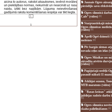
aicina to autorus, rakstot atsauksmes, ievērot morāles
Jaunais Ogres aizsar
un pieklājības normas, nekurināt un neaicināt uz rasu
pierādījis savu efektivitā
naidu, iztikt bez rupjībām. Lūguma neievērošanas
gadījumā rakstu komentēšanas iespēja var tikt liegta.
Ogres slimnīcā darb
1.
Cafe” (video)
[0]
Starptautiskajā māsu
1
Ogres slimnīcas medicī
(video)
[0]
Aprīlī Ogrē dzimuši 1
meitenes
[0]
Pēc bargās ziemas at
novada ceļus un ielas (v
Ogres Mūzikas un mā
aizvadīta atvērto durvju
(video)
[0]
Pagājušajā nedēļā Og
pasaulē nākuši 11 mazuļ
Atklājot sezonu, Tomē
MTB maratons (video)
[
"Rasas krāsas" atkl
jubilejas radošo darbu i
[0]
Ogres slimnīca novēr
skaita palielināšanos
[0]