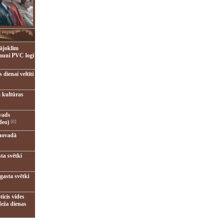
ājoklim
jauni PVC logi
dienai veltīti
 kultūras
vads
deo)
[0]
novadā
ta svētki
gasta svētki
ticis vides
eža dienas