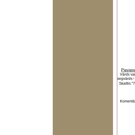
Pievien
Vārds va
segvārds:
*
Skaitlis "7
Komentār