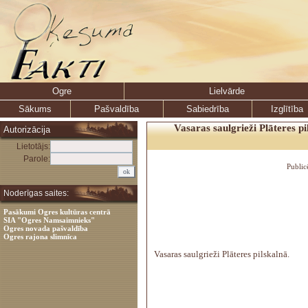
Ogre
Lielvārde
Sākums
Pašvaldība
Sabiedrība
Izglītība
Vasaras saulgrieži Plāteres pi
Autorizācija
Lietotājs:
Parole:
Public
Noderīgas saites:
Pasākumi Ogres kultūras centrā
SIA "Ogres Namsaimnieks"
Ogres novada pašvaldība
Ogres rajona slimnīca
Vasaras saulgrieži Plāteres pilskalnā.