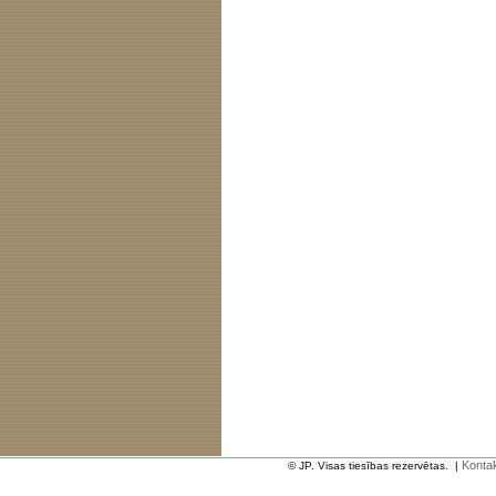
Kontak
© JP. Visas tiesības rezervētas.
|