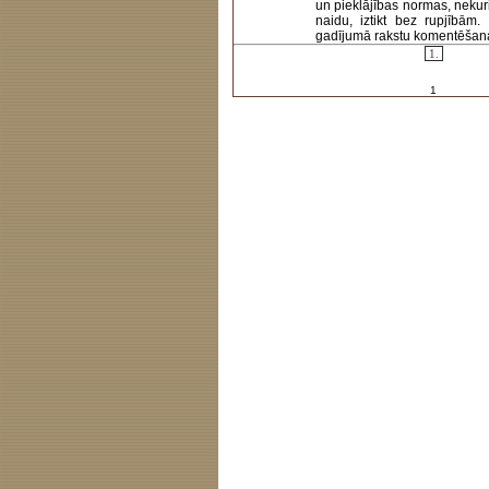
un pieklājības normas, nekur
naidu, iztikt bez rupjībām
gadījumā rakstu komentēšanas 
1.
1