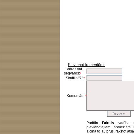
Pievienot komentāru:
Vārds vai
segvārds:
*
Skaitlis "7":
*
Komentārs:
*
Portāla
Fakti.lv
vadība 
pievienotajiem apmeklētāj
aicina to autorus, rakstot at