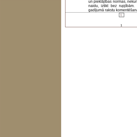
un pieklājības normas, nekur
naidu, iztikt bez rupjībām
gadījumā rakstu komentēšanas 
1.
1