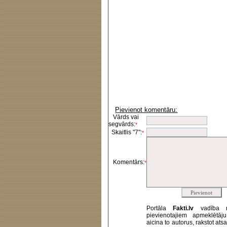
Pievienot komentāru:
Vārds vai
segvārds:
*
Skaitlis "7":
*
Komentārs:
*
Portāla
Fakti.lv
vadība 
pievienotajiem apmeklētāj
aicina to autorus, rakstot at