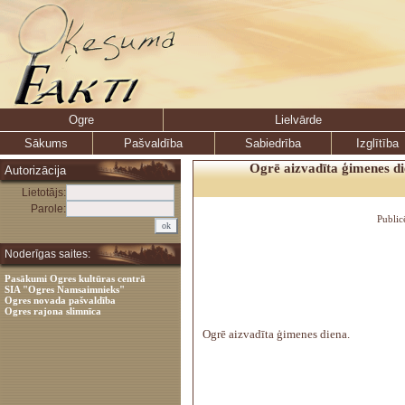
Ogre
Lielvārde
Sākums
Pašvaldība
Sabiedrība
Izglītība
Ogrē aizvadīta ģimenes di
Autorizācija
Lietotājs:
Parole:
Public
Noderīgas saites:
Pasākumi Ogres kultūras centrā
SIA "Ogres Namsaimnieks"
Ogres novada pašvaldība
Ogres rajona slimnīca
Ogrē aizvadīta ģimenes diena.