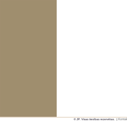
Kontak
© JP. Visas tiesības rezervētas.
|