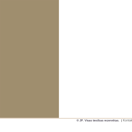
Kontak
© JP. Visas tiesības rezervētas.
|