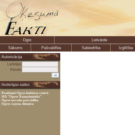
Ogre
Lielvārde
Sākums
Pašvaldība
Sabiedrība
Izglītība
Autorizācija
Lietotājs:
Parole:
Noderīgas saites:
Pasākumi Ogres kultūras centrā
SIA "Ogres Namsaimnieks"
Ogres novada pašvaldība
Ogres rajona slimnīca