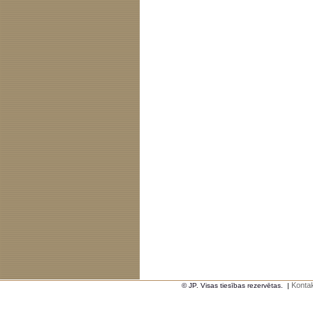
Kontak
© JP. Visas tiesības rezervētas.
|