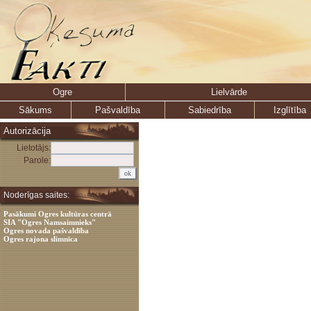
Ogre
Lielvārde
Sākums
Pašvaldība
Sabiedrība
Izglītība
Autorizācija
Lietotājs:
Parole:
Noderīgas saites:
Pasākumi Ogres kultūras centrā
SIA "Ogres Namsaimnieks"
Ogres novada pašvaldība
Ogres rajona slimnīca