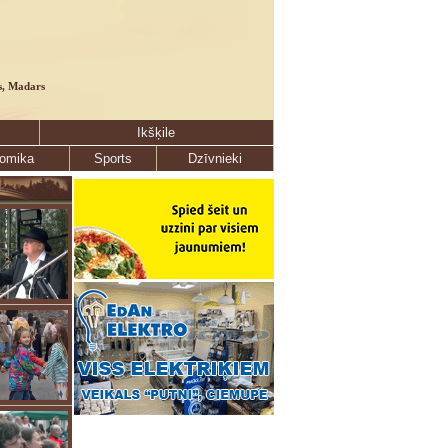
s, Madars
Ikšķile
omika
Sports
Dzīvnieki