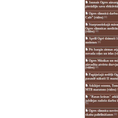
Jaunais Ogres aizsar
pierādījis savu efektivitā
Ogres slimnīcā darb
Cafe” (video)
[0]
Starptautiskajā māsu
Ogres slimnīcas medicī
(video)
[0]
Aprīlī Ogrē dzimuši 1
meitenes
[0]
Pēc bargās ziemas at
novada ceļus un ielas (v
Ogres Mūzikas un mā
aizvadīta atvērto durvju
(video)
[0]
Pagājušajā nedēļā Og
pasaulē nākuši 11 mazuļ
Atklājot sezonu, Tomē
MTB maratons (video)
[
"Rasas krāsas" atkl
jubilejas radošo darbu i
[0]
Ogres slimnīca novēr
skaita palielināšanos
[0]