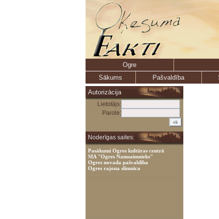
Ogre
Sākums
Pašvaldība
Autorizācija
Lietotājs:
Parole:
Noderīgas saites:
Pasākumi Ogres kultūras centrā
SIA "Ogres Namsaimnieks"
Ogres novada pašvaldība
Ogres rajona slimnīca