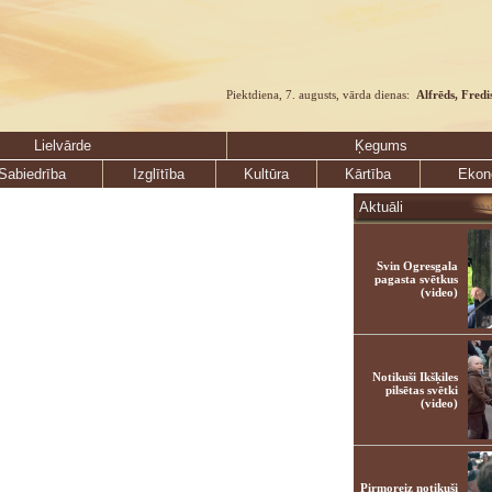
Piektdiena, 7. augusts, vārda dienas:
Alfrēds, Fredi
Lielvārde
Ķegums
Sabiedrība
Izglītība
Kultūra
Kārtība
Ekon
Aktuāli
Svin Ogresgala
pagasta svētkus
(video)
Notikuši Ikšķiles
pilsētas svētki
(video)
Pirmoreiz notikuši