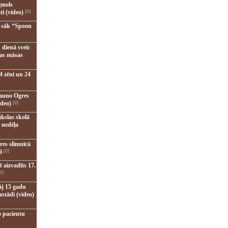
gmols
ti (video)
[0]
u sāk “Spoon
 dienā sveic
nas māsas
4 zēni un 24
jauno Ogres
ideo)
[0]
kslas skolā
 nedēļa
res slimnīcā
i
[0]
 aizvadīts 17.
0]
āj 15 gadu
zstādi (video)
o pacientu