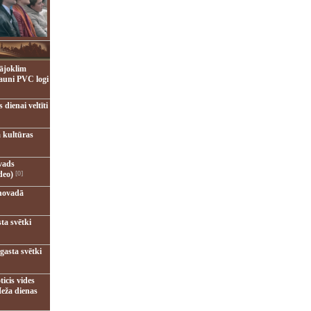
ājoklim
jauni PVC logi
dienai veltīti
 kultūras
vads
deo)
[0]
novadā
ta svētki
gasta svētki
ticis vides
eža dienas