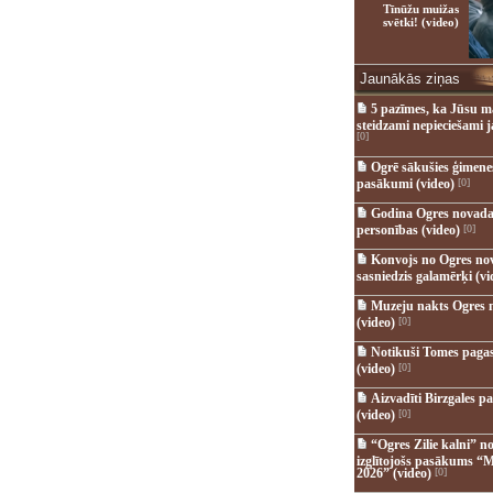
Tīnūžu muižas
svētki! (video)
Jaunākās ziņas
5 pazīmes, ka Jūsu m
steidzami nepieciešami 
[0]
Ogrē sākušies ģimenes 
pasākumi (video)
[0]
Godina Ogres novada
personības (video)
[0]
Konvojs no Ogres no
sasniedzis galamērķi (vi
Muzeju nakts Ogres 
(video)
[0]
Notikuši Tomes pagas
(video)
[0]
Aizvadīti Birzgales pa
(video)
[0]
“Ogres Zilie kalni” no
izglītojošs pasākums “M
2026” (video)
[0]