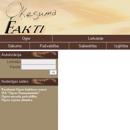
Ogre
Lielvārde
Sākums
Pašvaldība
Sabiedrība
Izglītība
Autorizācija
Lietotājs:
Parole:
Noderīgas saites:
Pasākumi Ogres kultūras centrā
SIA "Ogres Namsaimnieks"
Ogres novada pašvaldība
Ogres rajona slimnīca