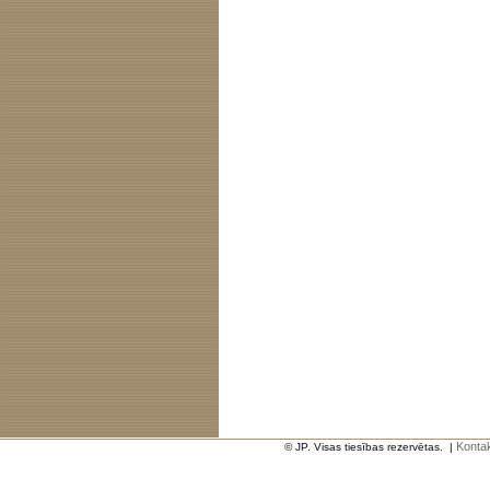
Kontak
© JP. Visas tiesības rezervētas.
|