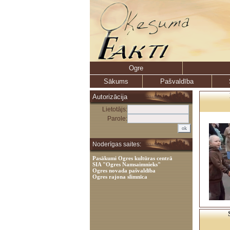
Ogre
Sākums
Pašvaldība
Autorizācija
Lietotājs:
Parole:
Noderīgas saites:
Pasākumi Ogres kultūras centrā
SIA "Ogres Namsaimnieks"
Ogres novada pašvaldība
Ogres rajona slimnīca