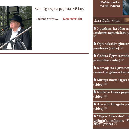
Tīnūžu muižas
svētki! (video)
Svin Ogresgala pagasta svētkus.
Uzzināt vairāk...
Komentāri (0)
Jaunākās ziņas
5 pazīmes, ka Jūsu m
steidzami nepieciešami 
[0]
Ogrē sākušies ģimenes 
pasākumi (video)
[0]
Godina Ogres novada
personības (video)
[0]
Konvojs no Ogres no
sasniedzis galamērķi (vi
Muzeju nakts Ogres 
(video)
[0]
Notikuši Tomes pagas
(video)
[0]
Aizvadīti Birzgales pa
(video)
[0]
“Ogres Zilie kalni” no
izglītojošs pasākums “M
2026” (video)
[0]