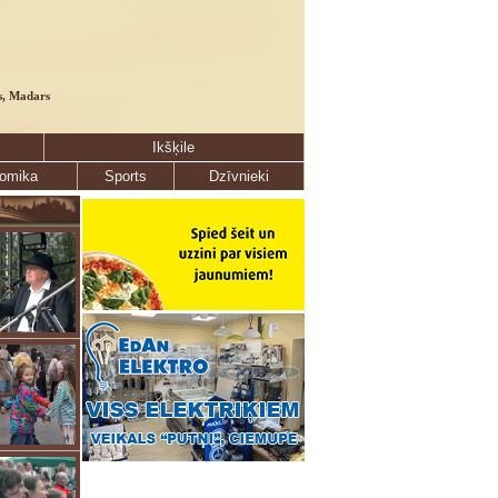
s, Madars
Ikšķile
omika
Sports
Dzīvnieki