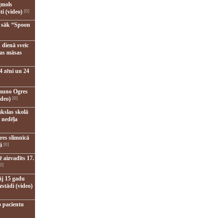
gmols
ti (video)
[0]
u sāk “Spoon
 dienā sveic
nas māsas
4 zēni un 24
jauno Ogres
ideo)
[0]
kslas skolā
 nedēļa
res slimnīcā
i
[0]
 aizvadīts 17.
0]
āj 15 gadu
zstādi (video)
o pacientu