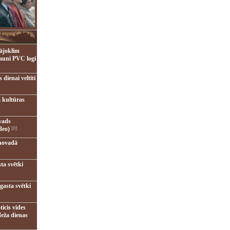
ājoklim
jauni PVC logi
dienai veltīti
 kultūras
vads
deo)
[0]
novadā
ta svētki
gasta svētki
ticis vides
eža dienas