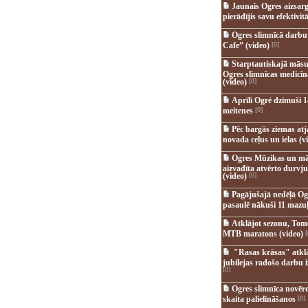
Jaunais Ogres aizsar
pierādījis savu efektivitā
Ogres slimnīcā darb
Cafe” (video)
[0]
Starptautiskajā māsu
Ogres slimnīcas medicī
(video)
[0]
Aprīlī Ogrē dzimuši 1
meitenes
[0]
Pēc bargās ziemas at
novada ceļus un ielas (v
Ogres Mūzikas un mā
aizvadīta atvērto durvju
(video)
[0]
Pagājušajā nedēļā Og
pasaulē nākuši 11 mazuļ
Atklājot sezonu, Tomē
MTB maratons (video)
[
"Rasas krāsas" atkl
jubilejas radošo darbu i
[0]
Ogres slimnīca novēr
skaita palielināšanos
[0]