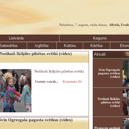
Piektdiena, 7. augusts, vārda dienas:
Alfrēds, Fredi
Lielvārde
Ķegums
Sabiedrība
Izglītība
Kultūra
Kārtība
Ekon
Notikuši Ikšķiles pilsētas svētki (video)
Aktuāli
Svin Ogresgala
Notikuši Ikšķiles pilsētas svētki.
pagasta svētkus
(video)
Uzzināt vairāk...
Komentāri (0)
Notikuši Ikšķiles
pilsētas svētki
(video)
Svin Ogresgala pagasta svētkus (video)
Pirmoreiz notikuši