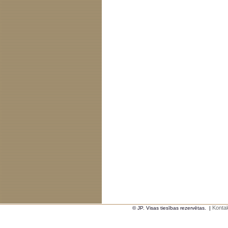
Kontak
© JP. Visas tiesības rezervētas.
|