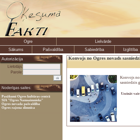
Ogre
Lielvārde
Sākums
Pašvaldība
Sabiedrība
Izglītība
Konvojs no Ogres novads sasniedzi
Autorizācija
Lietotājs:
Parole:
Konvojs no
sasniedzis 
Noderīgas saites:
Uzzināt vair
Pasākumi Ogres kultūras centrā
SIA "Ogres Namsaimnieks"
Ogres novada pašvaldība
Ogres rajona slimnīca