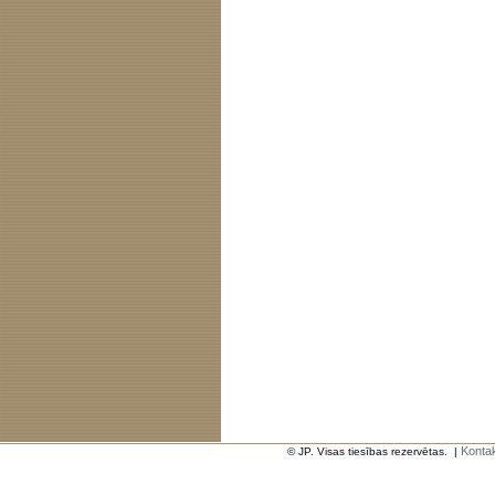
Kontak
© JP. Visas tiesības rezervētas.
|