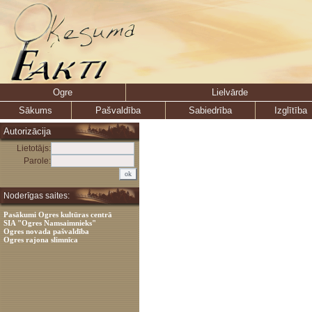
Ogre
Lielvārde
Sākums
Pašvaldība
Sabiedrība
Izglītība
Autorizācija
Lietotājs:
Parole:
Noderīgas saites:
Pasākumi Ogres kultūras centrā
SIA "Ogres Namsaimnieks"
Ogres novada pašvaldība
Ogres rajona slimnīca