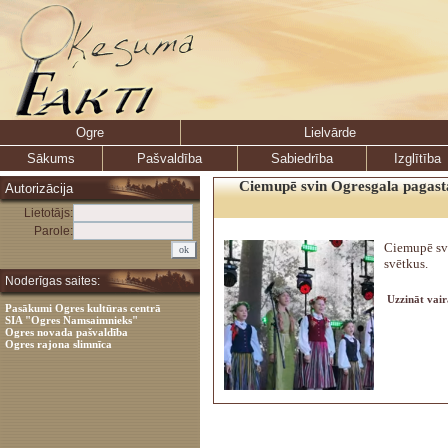
Ogre
Lielvārde
Sākums
Pašvaldība
Sabiedrība
Izglītība
Ciemupē svin Ogresgala pagasta
Autorizācija
Lietotājs:
Parole:
Ciemupē sv
svētkus.
Noderīgas saites:
Uzzināt vair
Pasākumi Ogres kultūras centrā
SIA "Ogres Namsaimnieks"
Ogres novada pašvaldība
Ogres rajona slimnīca