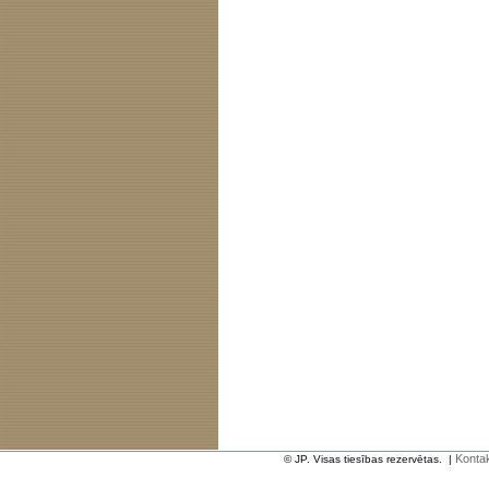
Kontak
© JP. Visas tiesības rezervētas.
|