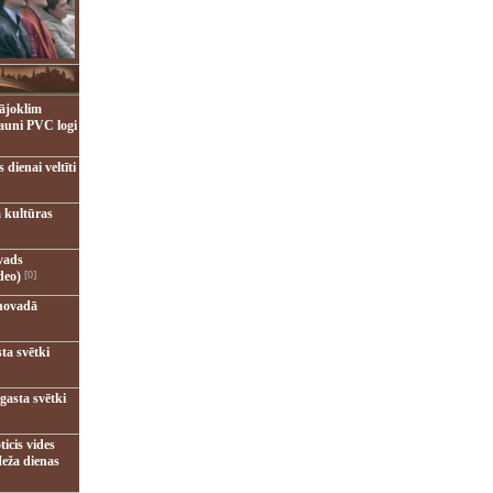
ājoklim
jauni PVC logi
dienai veltīti
 kultūras
vads
deo)
[0]
novadā
ta svētki
gasta svētki
ticis vides
eža dienas