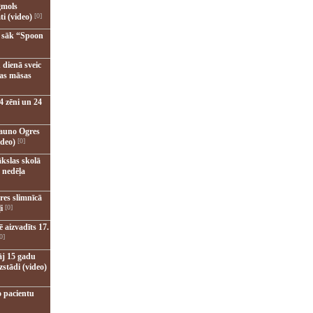
gmols
ti (video)
[0]
u sāk “Spoon
 dienā sveic
nas māsas
4 zēni un 24
jauno Ogres
ideo)
[0]
kslas skolā
 nedēļa
res slimnīcā
i
[0]
 aizvadīts 17.
0]
āj 15 gadu
zstādi (video)
o pacientu