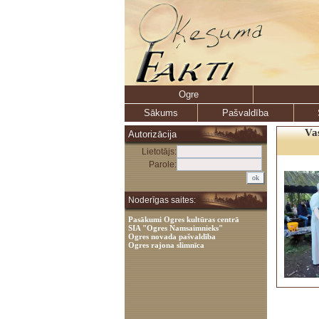
Ogre
Sākums
Pašvaldība
Vas
Autorizācija
Lietotājs:
Parole:
Noderīgas saites:
Pasākumi Ogres kultūras centrā
SIA "Ogres Namsaimnieks"
Ogres novada pašvaldība
Ogres rajona slimnīca