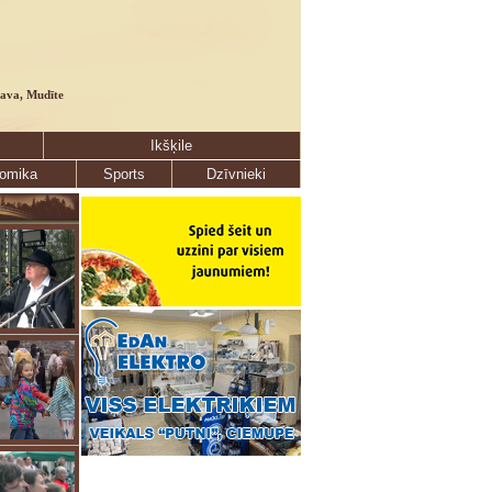
lava, Mudīte
Ikšķile
omika
Sports
Dzīvnieki