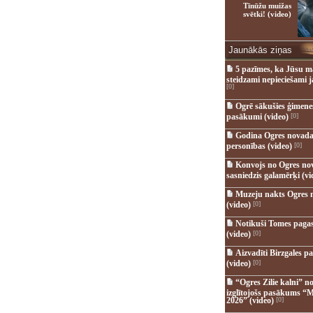
Tīnūžu muižas
svētki! (video)
Jaunākās ziņas
5 pazīmes, ka Jūsu m
steidzami nepieciešami 
[0]
Ogrē sākušies ģimenes 
pasākumi (video)
[0]
Godina Ogres novada
personības (video)
[0]
Konvojs no Ogres no
sasniedzis galamērķi (vi
Muzeju nakts Ogres 
(video)
[0]
Notikuši Tomes pagas
(video)
[0]
Aizvadīti Birzgales pa
(video)
[0]
“Ogres Zilie kalni” no
izglītojošs pasākums “M
2026” (video)
[0]