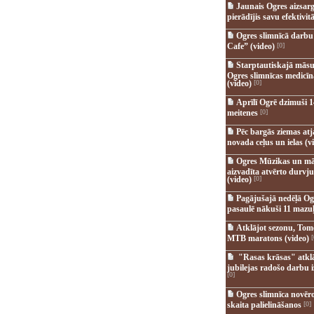
Jaunais Ogres aizsar
pierādījis savu efektivitā
Ogres slimnīcā darb
Cafe” (video)
[0]
Starptautiskajā māsu
Ogres slimnīcas medicī
(video)
[0]
Aprīlī Ogrē dzimuši 1
meitenes
[0]
Pēc bargās ziemas at
novada ceļus un ielas (v
Ogres Mūzikas un mā
aizvadīta atvērto durvju
(video)
[0]
Pagājušajā nedēļā Og
pasaulē nākuši 11 mazuļ
Atklājot sezonu, Tomē
MTB maratons (video)
[
"Rasas krāsas" atkl
jubilejas radošo darbu i
[0]
Ogres slimnīca novēr
skaita palielināšanos
[0]