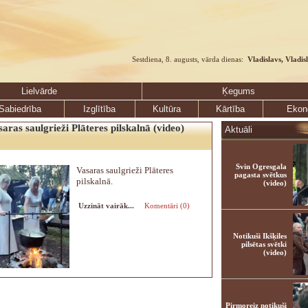
Sestdiena, 8. augusts, vārda dienas:
Vladislavs, Vladis
Lielvārde
Ķegums
Sabiedrība
Izglītība
Kultūra
Kārtība
Ekon
aras saulgrieži Plāteres pilskalnā (video)
Aktuāli
Svin Ogresgala
Vasaras saulgrieži Plāteres
pagasta svētkus
pilskalnā.
(video)
Uzzināt vairāk...
Komentāri (0)
Notikuši Ikšķiles
pilsētas svētki
(video)
Pirmoreiz notikuši