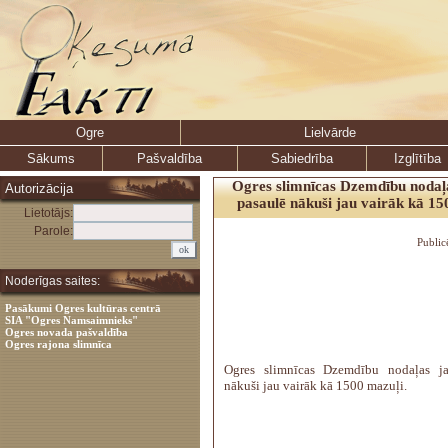
Ogre
Lielvārde
Sākums
Pašvaldība
Sabiedrība
Izglītība
Ogres slimnīcas Dzemdību nodaļa
Autorizācija
pasaulē nākuši jau vairāk kā 15
Lietotājs:
Parole:
Public
Noderīgas saites:
Pasākumi Ogres kultūras centrā
SIA "Ogres Namsaimnieks"
Ogres novada pašvaldība
Ogres rajona slimnīca
Ogres slimnīcas Dzemdību nodaļas ja
nākuši jau vairāk kā 1500 mazuļi.