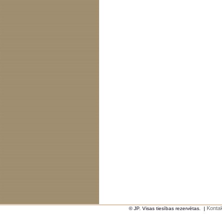
Kontak
© JP. Visas tiesības rezervētas.
|