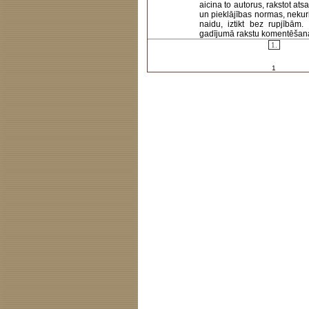
aicina to autorus, rakstot at
un pieklājības normas, nekur
naidu, iztikt bez rupjībām
gadījumā rakstu komentēšanas 
1.
1