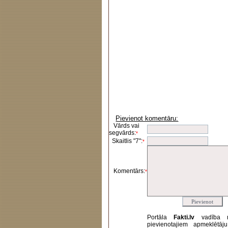
Pievienot komentāru:
Vārds vai
segvārds:
*
Skaitlis "7":
*
Komentārs:
*
Portāla
Fakti.lv
vadība 
pievienotajiem apmeklētāj