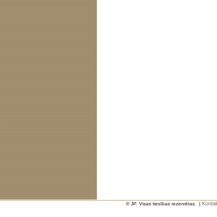
Kontak
© JP. Visas tiesības rezervētas.
|