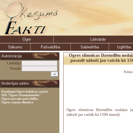
Ogre
Lielvārde
Sākums
Pašvaldība
Sabiedrība
Izglītība
Ogres slimnīcas Dzemdību nodaļa
Autorizācija
pasaulē nākuši jau vairāk kā 15
Lietotājs:
Parole:
Public
Noderīgas saites:
Pasākumi Ogres kultūras centrā
SIA "Ogres Namsaimnieks"
Ogres novada pašvaldība
Ogres rajona slimnīca
Ogres slimnīcas Dzemdību nodaļas ja
nākuši jau vairāk kā 1500 mazuļi.