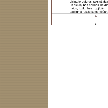
aicina to autorus, rakstot at
un pieklājības normas, nekur
naidu, iztikt bez rupjībām
gadījumā rakstu komentēšanas 
1.
1