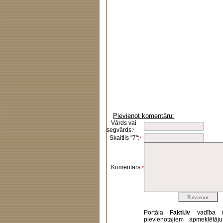
Pievienot komentāru:
Vārds vai
segvārds:
*
Skaitlis "7":
*
Komentārs:
*
Portāla
Fakti.lv
vadība 
pievienotajiem apmeklētāj