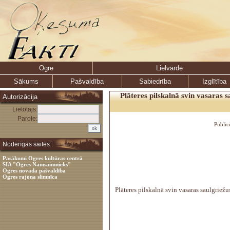
Ogre
Lielvārde
Sākums
Pašvaldība
Sabiedrība
Izglītība
Plāteres pilskalnā svin vasaras s
Autorizācija
Lietotājs:
Parole:
Public
Noderīgas saites:
Pasākumi Ogres kultūras centrā
SIA "Ogres Namsaimnieks"
Ogres novada pašvaldība
Ogres rajona slimnīca
Plāteres pilskalnā svin vasaras saulgriežu