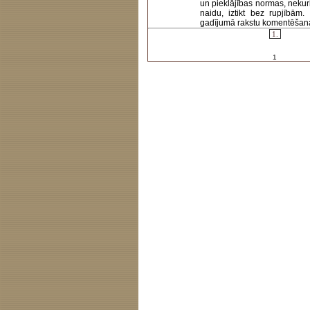
un pieklājības normas, nekur
naidu, iztikt bez rupjībām
gadījumā rakstu komentēšanas 
1.
1