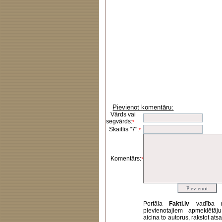
Pievienot komentāru:
Vārds vai
segvārds:
*
Skaitlis "7":
*
Komentārs:
*
Portāla
Fakti.lv
vadība 
pievienotajiem apmeklētāj
aicina to autorus, rakstot at