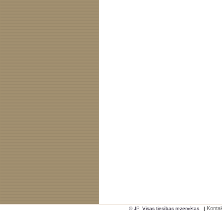
Kontak
© JP. Visas tiesības rezervētas.
|