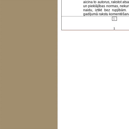
aicina to autorus, rakstot at
un pieklājības normas, nekur
naidu, iztikt bez rupjībām
gadījumā rakstu komentēšanas 
1.
1