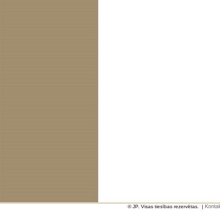
Kontak
© JP. Visas tiesības rezervētas.
|