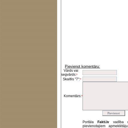
Pievienot komentāru:
Vārds vai
segvārds:
*
Skaitlis "7":
*
Komentārs:
*
Portāla
Fakti.lv
vadība 
pievienotajiem apmeklētāj