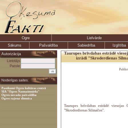
Ogre
Lielvārde
Sākums
Pašvaldība
Sabiedrība
Izglītība
Taurupes brīvdabas estrādē viesoj
Autorizācija
izrādi "Skroderdienas Silm
Lietotājs:
Parole:
Public
Noderīgas saites:
Pasākumi Ogres kultūras centrā
SIA "Ogres Namsaimnieks"
Ogres novada pašvaldība
Ogres rajona slimnīca
Taurupes brīvdabas estrādē viesojas O
"Skroderdienas Silmačos".