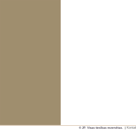
Kontak
© JP. Visas tiesības rezervētas.
|