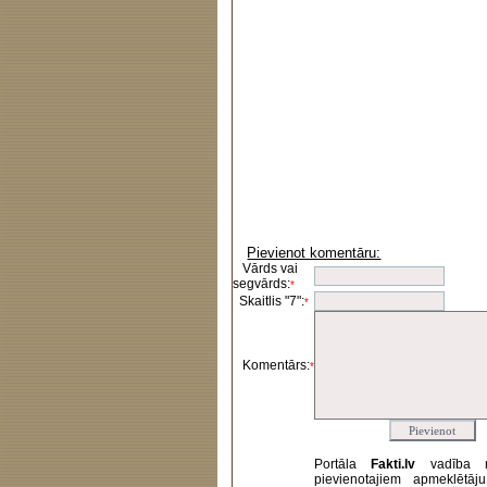
Pievienot komentāru:
Vārds vai
segvārds:
*
Skaitlis "7":
*
Komentārs:
*
Portāla
Fakti.lv
vadība 
pievienotajiem apmeklētāj