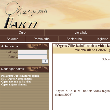
Ogre
Lielvārde
Sākums
Pašvaldība
Sabiedrība
Izglītība
“Ogres Zilie kalni” noticis vides 
Autorizācija
“Meža dienas 2026” (
Lietotājs:
Parole:
Public
Noderīgas saites:
Pasākumi Ogres kultūras centrā
SIA "Ogres Namsaimnieks"
Ogres novada pašvaldība
Ogres rajona slimnīca
“Ogres Zilie kalni” noticis vides izgl
dienas 2026”.