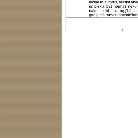
aicina to autorus, rakstot at
un pieklājības normas, nekur
naidu, iztikt bez rupjībām
gadījumā rakstu komentēšanas 
1.
1