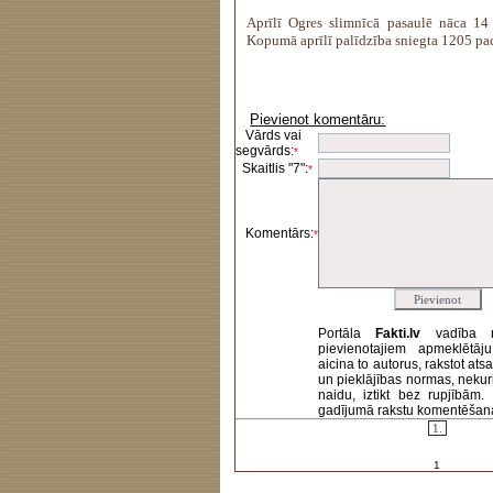
Aprīlī Ogres slimnīcā pasaulē nāca 14
Kopumā aprīlī palīdzība sniegta 1205 pa
Pievienot komentāru:
Vārds vai
segvārds:
*
Skaitlis "7":
*
Komentārs:
*
Portāla
Fakti.lv
vadība 
pievienotajiem apmeklētāj
aicina to autorus, rakstot at
un pieklājības normas, nekur
naidu, iztikt bez rupjībām
gadījumā rakstu komentēšanas 
1.
1