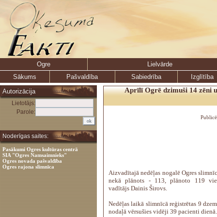
Ogre
Lielvārde
Sākums
Pašvaldība
Sabiedrība
Izglītība
Aprīlī Ogrē dzimuši 14 zēni 
Autorizācija
Lietotājs:
Parole:
Public
Noderīgas saites:
Pasākumi Ogres kultūras centrā
SIA "Ogres Namsaimnieks"
Ogres novada pašvaldība
Ogres rajona slimnīca
Aizvadītajā nedēļas nogalē Ogres slimnīc
nekā plānots - 113, plānoto 119 viet
vadītājs Dainis Širovs.
Nedēļas laikā slimnīcā reģistrētas 9 dze
nodaļā vērsušies vidēji 39 pacienti dienā.