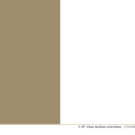
Kontak
© JP. Visas tiesības rezervētas.
|